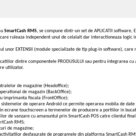
au
SmartCash RMS
, se compune dintr-un set de APLICATII software, E
e ruleaza independent unul de celalalt dar interactioneaza logic i
iul unor EXTENSII (module specializate de tip plug-in software), car
tiilor dintre componentele PRODUSULUI sau pentru integrarea cu alte 
e utilizator.
tralelor de magazine (Headoffice);
perational de magazin (BackOffice);
u imprimanta fiscala (FrontOffice);
a sistemelor de operare Android ce permite operarea mobila de date 
rin ecrane touchscreen a termenelor de producere a portiilor in bucat
aliilor de vanzare cu amanuntul prin SmartCash POS catre clientul final
martCash RMS;
nturi de magazine;
ui activitatilor desfasurate de programele din platforma SmartCash RM