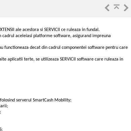
XTENSII ale acestora si SERVICII ce ruleaza in fundal.
n cadrul aceleiasi platforme software, asigurand impreuna
e nu functioneaza decat din cadrul componentei software pentru care
aplicatii terte, se utilizeaza SERVICII software care ruleaza in
folosind serverul SmartCash Mobility;
arii;
;
S;