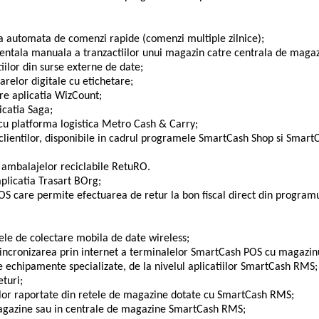
 automata de comenzi rapide (comenzi multiple zilnice);
entala manuala a tranzactiilor unui magazin catre centrala de magaz
iilor din surse externe de date;
relor digitale cu etichetare;
re aplicatia WizCount;
licatia Saga;
cu platforma logistica Metro Cash & Carry;
ii clientilor, disponibile in cadrul programele SmartCash Shop si Smar
 ambalajelor reciclabile RetuRO.
aplicatia Trasart BOrg;
OS care permite efectuarea de retur la bon fiscal direct din progra
le de colectare mobila de date wireless;
incronizarea prin internet a terminalelor SmartCash POS cu magazinu
pe echipamente specializate, de la nivelul aplicatiilor SmartCash RMS;
turi;
lor raportate din retele de magazine dotate cu SmartCash RMS;
magazine sau in centrale de magazine SmartCash RMS;