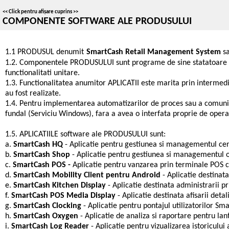
<<
Click pentru afișare cuprins
>>
COMPONENTE SOFTWARE ALE PRODUSULUI
1.1 PRODUSUL denumit
SmartCash Retail Management System
s
1.2. Componentele PRODUSULUI sunt programe de sine statatoare car
functionalitati unitare.
1.3. Functionalitatea anumitor APLICATII este marita prin intermed
au fost realizate.
1.4. Pentru implementarea automatizarilor de proces sau a comunica
fundal (Serviciu Windows), fara a avea o interfata proprie de operar
1.5. APLICATIILE software ale PRODUSULUI sunt:
a.
SmartCash HQ
- Aplicatie pentru gestiunea si managementul cen
b.
SmartCash Shop
- Aplicatie pentru gestiunea si managementul o
c.
SmartCash POS -
Aplicatie pentru vanzarea prin terminale POS c
d.
SmartCash Mobility Client pentru Android
- Aplicatie destinat
e.
SmartCash Kitchen Display
- Aplicatie destinata administrarii p
f.
SmartCash POS Media Display
- Aplicatie destinata afisarii det
g.
SmartCash Clocking
- Aplicatie pentru pontajul utilizatorilor S
h.
SmartCash Oxygen
- Aplicatie de analiza si raportare pentru la
i.
SmartCash Log Reader
- Aplicatie pentru vizualizarea istoricul