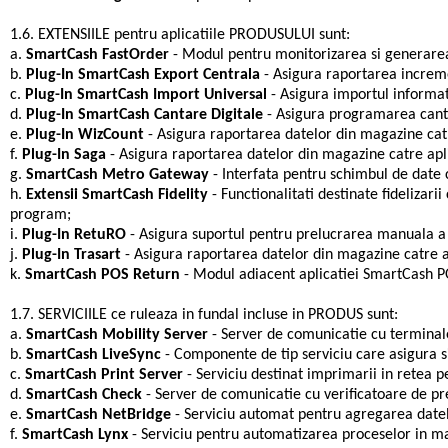
1.6. EXTENSIILE pentru aplicatiile PRODUSULUI sunt:
a.
SmartCash FastOrder
- Modul pentru monitorizarea si generarea
b.
Plug-In SmartCash Export Centrala
- Asigura raportarea increm
c.
Plug-In SmartCash Import Universal
- Asigura importul informat
d.
Plug-In SmartCash Cantare Digitale
- Asigura programarea canta
e.
Plug-In WizCount
- Asigura raportarea datelor din magazine cat
f.
Plug-In Saga
- Asigura raportarea datelor din magazine catre ap
g.
SmartCash Metro Gateway
- Interfata pentru schimbul de date 
h.
Extensii SmartCash Fidelity
- Functionalitati destinate fidelizar
program;
i.
Plug-In RetuRO
- Asigura suportul pentru prelucrarea manuala a
j.
Plug-In Trasart
- Asigura raportarea datelor din magazine catre 
k.
SmartCash POS Return
- Modul adiacent aplicatiei SmartCash P
1.7. SERVICIILE ce ruleaza in fundal incluse in PRODUS sunt:
a.
SmartCash Mobility Server
- Server de comunicatie cu terminale
b.
SmartCash LiveSync
- Componente de tip serviciu care asigura s
c.
SmartCash Print Server
- Serviciu destinat imprimarii in retea 
d.
SmartCash Check
- Server de comunicatie cu verificatoare de pre
e.
SmartCash NetBridge
- Serviciu automat pentru agregarea date
f.
SmartCash Lynx
- Serviciu pentru automatizarea proceselor in 