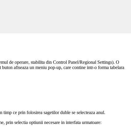
zitia utilizatorului posibilitatea de a obtine un raport centralizator
ea caseta:
mul de operare, stabilita din
Control Panel/Regional Settings
). O
est buton afiseaza un meniu pop-up, care contine intr-o forma tabelara
 timp ce prin folosirea sagetilor duble se selecteaza anul.
, prin selectia optiunii necesare in interfata urmatoare: