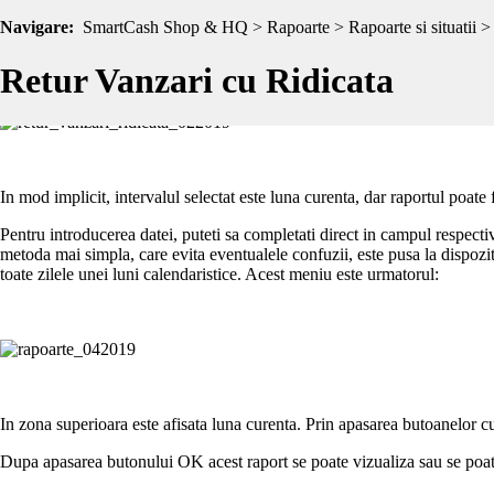
Navigare:
Optiunea
Retur Vanzari cu Ridicata
SmartCash Shop & HQ > Rapoarte > Rapoarte si situatii > Li
, prezenta in meniul principal la
Rap
privind situatia retururilor la
Vanzarile cu Ridicata,
pe o anumita perioad
Retur Vanzari cu Ridicata
In mod implicit, intervalul selectat este luna curenta, dar raportul poate fi
Pentru introducerea datei, puteti sa completati direct in campul respect
metoda mai simpla, care evita eventualele confuzii, este pusa la dispozi
toate zilele unei luni calendaristice. Acest meniu este urmatorul:
In zona superioara este afisata luna curenta. Prin apasarea butoanelor cu
Dupa apasarea butonului OK acest raport se poate vizualiza sau se poate 