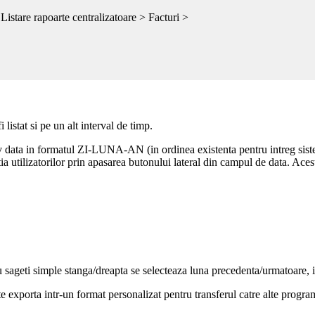
stare rapoarte centralizatoare > Facturi >
oarte / Centralizatoare/ Facturi/Retur Vanzari cu Ridicata
, pune la dispo
a de timp. Dupa selectarea acestei optiuni, pe ecran va aparea urmatoar
 listat si pe un alt interval de timp.
iv data in formatul ZI-LUNA-AN (in ordinea existenta pentru intreg siste
tia utilizatorilor prin apasarea butonului lateral din campul de data. Ac
 sageti simple stanga/dreapta se selecteaza luna precedenta/urmatoare, in
exporta intr-un format personalizat pentru transferul catre alte programe