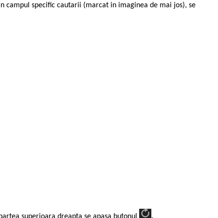
n campul specific cautarii (marcat in imaginea de mai jos), se
in partea superioara dreapta se apasa butonul
.