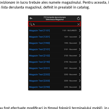
vizionare in lucru
trebuie ales numele magazinului. Pentru aceasta, i
ista derulanta magazinul, definit in prealabil in catalog.
au fost efectuate modificari in timpul folosirii terminalului mobil), 