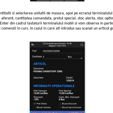
itatii si selectarea unitatii de masura, apoi pe ecranul terminalulu
aferent, cantitatea comandata, pretul special, stoc alerta, stoc optim
 Enter din cadrul tastaturii terminalului mobil si vom observa in parte
l comenzii in curs. In cazul in care ati introdus sau scanat un articol