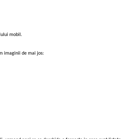
lului mobil
.
rm imaginii de mai jos: