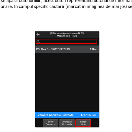
a se apasa butonul
, acest buton reprezentand butonul de informatii
zionare. In campul specific cautarii (marcat in imaginea de mai jos) se