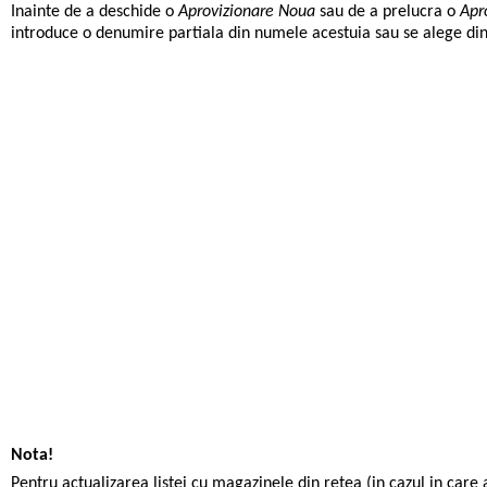
Inainte de a deschide o
Aprovizionare Noua
sau de a prelucra o
Apro
introduce o denumire partiala din numele acestuia sau se alege din l
Nota!
Pentru actualizarea listei cu magazinele din retea (in cazul in care 