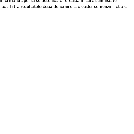
, urmand apoi sa se deschida o fereasta in care sunt listate
 pot filtra rezultatele dupa denumire sau costul comenzii. Tot aici