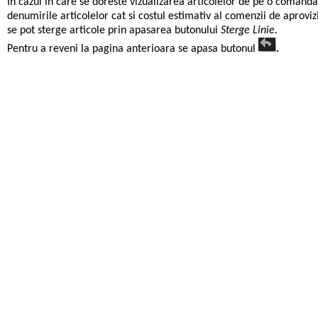
In cazul in care se doreste vizualizarea articolelor de pe o comand
denumirile articolelor cat si costul estimativ al comenzii de aprovi
se pot sterge articole prin apasarea butonului
Sterge Linie.
Pentru a reveni la pagina anterioara se apasa butonul
.