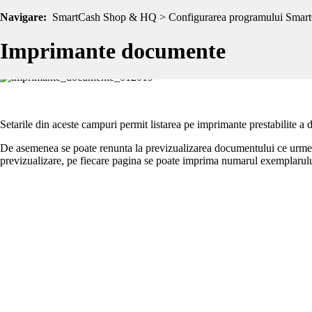
Navigare:
In aceasta sectiune
SmartCash Shop & HQ > Configurarea programului SmartC
Imprimante documente
se seteaza imprimantele din s
insotire, facturi si rapoarte. Imprimantele definite in sistemul de opera
Imprimante documente
Setarile din aceste campuri permit listarea pe imprimante prestabilite a 
De asemenea se poate renunta la previzualizarea documentului ce urmeaza a
previzualizare, pe fiecare pagina se poate imprima numarul exemplarului l