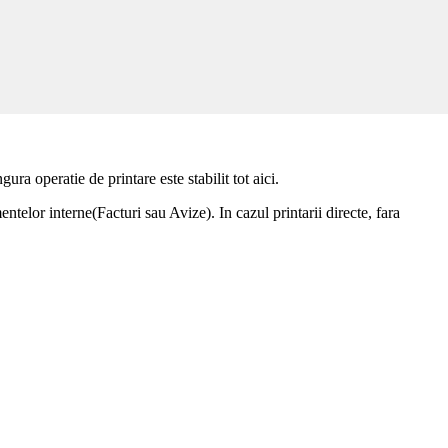
 vor seta cele trei imprimante care pot fi utilizate: pentru avize de
ra operatie de printare este stabilit tot aici.
telor interne(Facturi sau Avize). In cazul printarii directe, fara