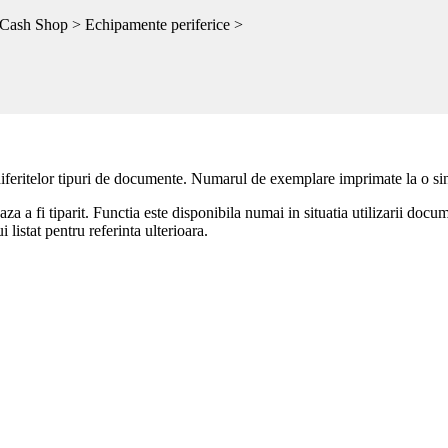
ash Shop > Echipamente periferice >
istem care vor fi destinate imprimarii rapoartelor generate de program. Se
re sunt detectate automat de catre program.
diferitelor tipuri de documente. Numarul de exemplare imprimate la o singu
 fi tiparit. Functia este disponibila numai in situatia utilizarii documen
istat pentru referinta ulterioara.