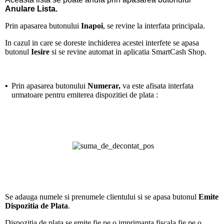
Anulare Lista.
Prin apasarea butonului
Inapoi
, se revine la interfata principala.
In cazul in care se doreste inchiderea acestei interfete se apasa
butonul
Iesire
si se revine automat in aplicatia SmartCash Shop.
•
Prin apasarea butonului
Numerar,
va este afisata interfata
urmatoare pentru emiterea dispozitiei de plata :
Se adauga numele si prenumele clientului si se apasa butonul
Emite
Dispozitia de Plata
.
Dispozitia de plata se emite fie pe o imprimanta fiscala fie pe o