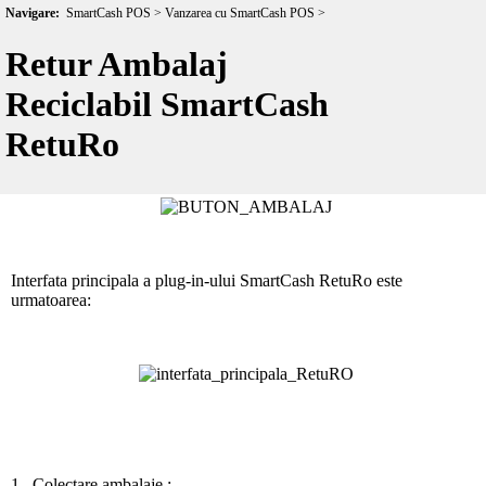
Navigare:
SmartCash POS > Vanzarea cu SmartCash POS >
Colectarea de ambalaje returnabile cu decontare prin Voucher sau
Retur Ambalaj
decontare directa cu numerar se poate efetua prin plug-in-ul
SmartCash RetuRO.
Reciclabil SmartCash
Acest modul poate fi rulat din programul SmartCash Pos prin
apasarea butonului AMBALAJ.
RetuRo
Interfata principala a plug-in-ului SmartCash RetuRo este
urmatoarea:
1.
Colectare ambalaje :