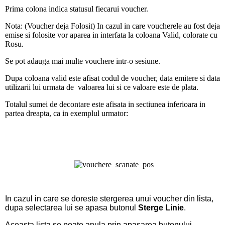
Prima colona indica statusul fiecarui voucher.
Nota: (Voucher deja Folosit) In cazul in care voucherele au fost deja
emise si folosite vor aparea in interfata la coloana Valid, colorate cu
Rosu.
Se pot adauga mai multe vouchere intr-o sesiune.
Dupa coloana valid este afisat codul de voucher, data emitere si data
utilizarii lui urmata de valoarea lui si ce valoare este de plata.
Totalul sumei de decontare este afisata in sectiunea inferioara in
partea dreapta, ca in exemplul urmator:
In cazul in care se doreste stergerea unui voucher din lista,
dupa selectarea lui se apasa butonul
Sterge Linie
.
Aceasta lista se poate anula prin apasarea butonului