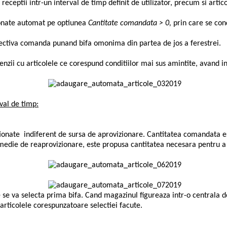
ceptii intr-un interval de timp definit de utilizator, precum si artic
itionate automat pe optiunea
Cantitate comandata > 0,
prin care se cond
espectiva comanda punand bifa omonima din partea de jos a ferestrei.
ii cu articolele ce corespund conditiilor mai sus amintite, avand i
val de timp:
nate indiferent de sursa de aprovizionare. Cantitatea comandata est
 medie de reaprovizionare, este propusa cantitatea necesara pentru a 
se va selecta prima bifa. Cand magazinul figureaza intr-o centrala d
articolele corespunzatoare selectiei facute.