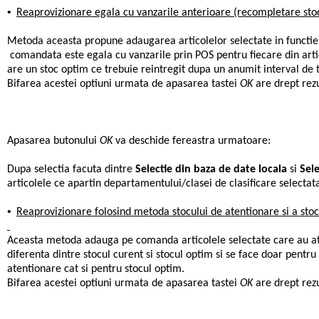
•
Reaprovizionare egala cu vanzarile anterioare (recompletare sto
Metoda aceasta propune adaugarea articolelor selectate in functie 
comandata este egala cu vanzarile prin POS pentru fiecare din arti
are un stoc optim ce trebuie reintregit dupa un anumit interval de 
Bifarea acestei optiuni urmata de apasarea tastei
OK
are drept rez
Apasarea butonului
OK
va deschide fereastra urmatoare:
Dupa selectia facuta dintre
Selectie din baza de date locala
si
Sel
articolele ce apartin departamentului/clasei de clasificare selectata
•
Reaprovizionare folosind metoda stocului de atentionare si a sto
Aceasta metoda adauga pe comanda articolele selectate care au atin
diferenta dintre stocul curent si stocul optim si se face doar pentru 
atentionare cat si pentru stocul optim.
Bifarea acestei optiuni urmata de apasarea tastei
OK
are drept rez