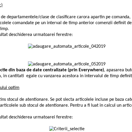
c)
de departamentele/clase de clasificare carora apartin pe comanda, in
colele comandate pe un interval de timp anterior comenzii definit de
timp.
ultat deschiderea urmatoarei ferestre:
ectie din baza de date centralizate (prin Everywhere)
, apasarea bu
, in cantitati egale cu vanzarea acestora in intervalul de timp definit 
cului optim
s stocul de atentionare. Se pot slecta articolele incluse pe baza cat
articolele sub stocul de atentionare. Pentru a fi luat in calcul un art
ultat deschiderea urmatoarei ferestre: