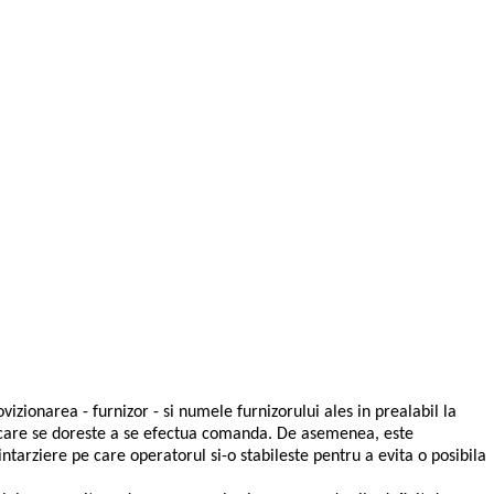
izionarea - furnizor - si numele furnizorului ales in prealabil la
ru care se doreste a se efectua comanda. De asemenea, este
tarziere pe care operatorul si-o stabileste pentru a evita o posibila