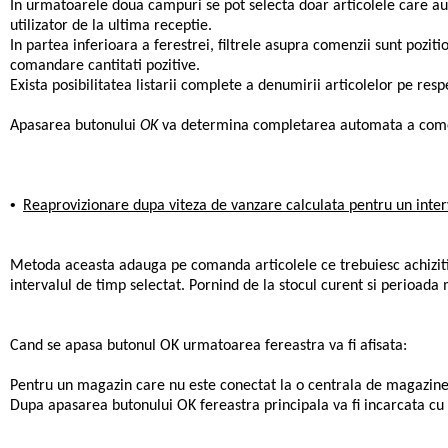
In urmatoarele doua campuri se pot selecta doar articolele care au re
utilizator de la ultima receptie.
In partea inferioara a ferestrei, filtrele asupra comenzii sunt poz
comandare cantitati pozitive.
Exista posibilitatea listarii complete a denumirii articolelor pe r
Apasarea butonului
OK
va determina completarea automata a comenz
•
Reaprovizionare dupa viteza de vanzare calculata pentru un inter
Metoda aceasta adauga pe comanda articolele ce trebuiesc achizitio
intervalul de timp selectat. Pornind de la stocul curent si perioada
Cand se apasa butonul OK urmatoarea fereastra va fi afisata:
Pentru un magazin care nu este conectat la o centrala de magazine 
Dupa apasarea butonului OK fereastra principala va fi incarcata cu 