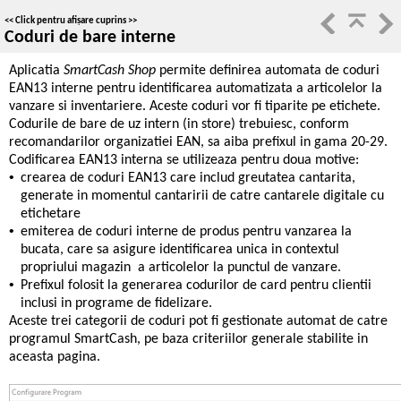
<<
Click pentru afișare cuprins
>>
Coduri de bare interne
Aplicatia
SmartCash Shop
permite definirea automata de coduri
EAN13 interne pentru identificarea automatizata a articolelor la
vanzare si inventariere. Aceste coduri vor fi tiparite pe etichete.
Codurile de bare de uz intern (in store) trebuiesc, conform
recomandarilor organizatiei EAN, sa aiba prefixul in gama 20-29.
Codificarea EAN13 interna se utilizeaza pentru doua motive:
•
crearea de coduri EAN13 care includ greutatea cantarita,
generate in momentul cantaririi de catre cantarele digitale cu
etichetare
•
emiterea de coduri interne de produs pentru vanzarea la
bucata, care sa asigure identificarea unica in contextul
propriului magazin a articolelor la punctul de vanzare.
•
Prefixul folosit la generarea codurilor de card pentru clientii
inclusi in programe de fidelizare.
Aceste trei categorii de coduri pot fi gestionate automat de catre
programul SmartCash, pe baza criteriilor generale stabilite in
aceasta pagina.